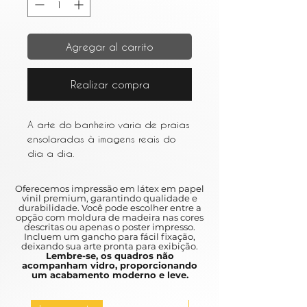
Agregar al carrito
Realizar compra
A arte do banheiro varia de praias
ensolaradas à imagens reais do
dia a dia.
Bathroom art ranges from sunny
Oferecemos impressão em látex em papel
beaches to real images a day.
vinil premium, garantindo qualidade e
durabilidade. Você pode escolher entre a
opção com moldura de madeira nas cores
descritas ou apenas o poster impresso.
Incluem um gancho para fácil fixação,
deixando sua arte pronta para exibição.
Lembre-se, os quadros não
acompanham vidro, proporcionando
um acabamento moderno e leve.