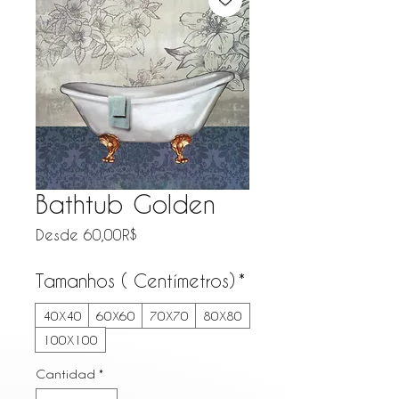
Bathtub Golden
Precio de oferta
Desde
60,00R$
Tamanhos ( Centímetros)
*
40X40
60X60
70X70
80X80
100X100
Cantidad
*