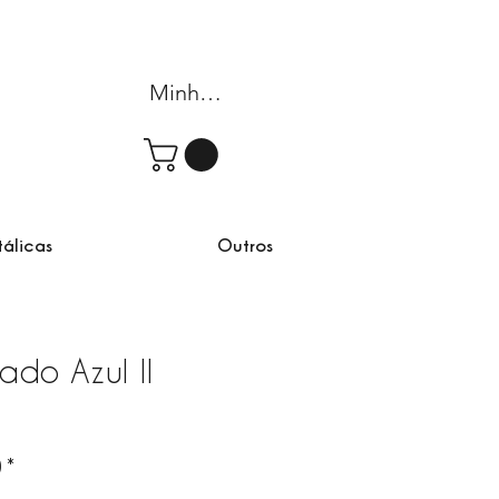
Minha conta
tálicas
Outros
ado Azul II
rta
)
*