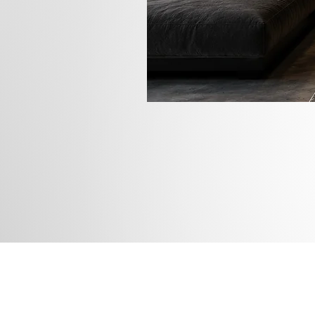
Rua das
Instagram
Blog
Facebook
Loja
Pinterest
Membros