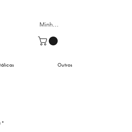
Minha conta
tálicas
Outros
omocional
)
*