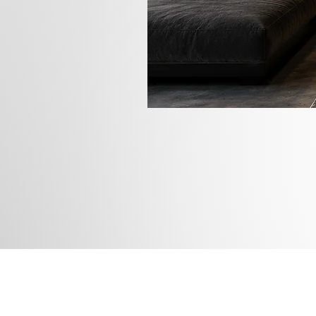
Rua das
Instagram
Blog
Facebook
Loja
Pinterest
Membros