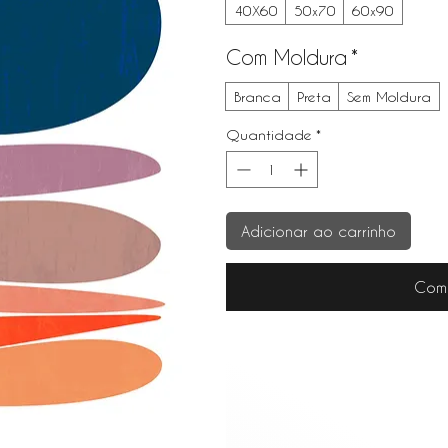
40X60
50x70
60x90
Com Moldura
*
Branca
Preta
Sem Moldura
Quantidade
*
Adicionar ao carrinho
Com