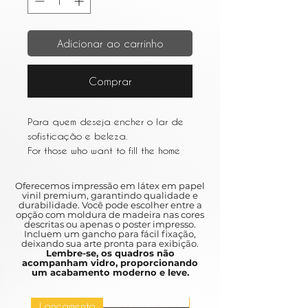
Adicionar ao carrinho
Comprar
Para quem deseja encher o lar de
sofisticação e beleza.
For those who want to fill the home
with sophistication and beauty.
Oferecemos impressão em látex em papel
vinil premium, garantindo qualidade e
durabilidade. Você pode escolher entre a
opção com moldura de madeira nas cores
descritas ou apenas o poster impresso.
Incluem um gancho para fácil fixação,
deixando sua arte pronta para exibição.
Lembre-se, os quadros não
acompanham vidro, proporcionando
um acabamento moderno e leve.
Lançamento
Lançamento