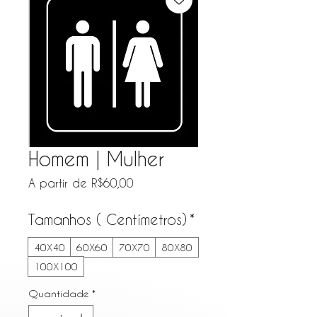
Homem | Mulher
Preço
A partir de
R$60,00
promocional
Tamanhos ( Centímetros)
*
40X40
60X60
70X70
80X80
100X100
Quantidade
*