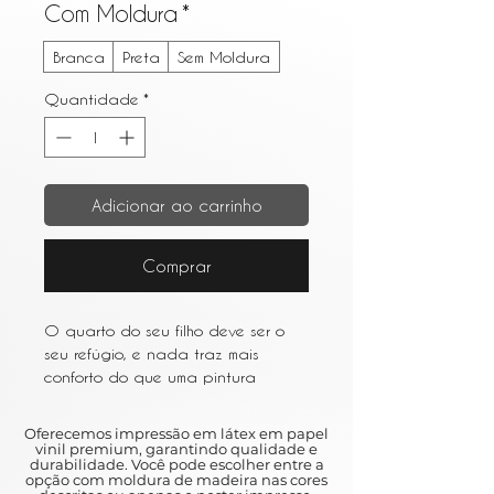
Com Moldura
*
Branca
Preta
Sem Moldura
Quantidade
*
Adicionar ao carrinho
Comprar
O quarto do seu filho deve ser o
seu refúgio, e nada traz mais
conforto do que uma pintura
cuidadosamente escolhida. A
peça perfeita irá capturar a
Oferecemos impressão em látex em papel
atenção do seu filho, estimular a
vinil premium, garantindo qualidade e
durabilidade. Você pode escolher entre a
sua imaginação e dar-lhes uma
opção com moldura de madeira nas cores
calorosa sensação de