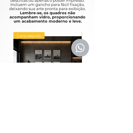
descritas ou apenas o poster impresso.
Incluem um gancho para fácil fixação,
familiaridade.
deixando sua arte pronta para exibição.
Lembre-se, os quadros não
acompanham vidro, proporcionando
Your child's bedroom should be your
um acabamento moderno e leve.
refuge, and nothing brings more
comfort than a carefully chosen
Lançamento
Lançamento
painting. The perfect piece will
capture your child's attention,
stimulate your imagination and give
them a warm feeling of familiarity.
Coleção Grandes
Quadros Entre Horiz
Metrópoles
Preço
R$ 1.980,00