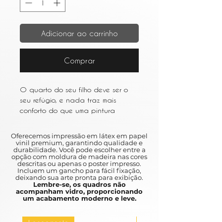
Adicionar ao carrinho
Comprar
O quarto do seu filho deve ser o
seu refúgio, e nada traz mais
conforto do que uma pintura
cuidadosamente escolhida. A peça
perfeita irá capturar a atenção do
Oferecemos impressão em látex em papel
seu filho, estimular a sua
vinil premium, garantindo qualidade e
durabilidade. Você pode escolher entre a
imaginação e dar-lhes uma
opção com moldura de madeira nas cores
calorosa sensação de
descritas ou apenas o poster impresso.
Incluem um gancho para fácil fixação,
familiaridade.
deixando sua arte pronta para exibição.
Lembre-se, os quadros não
acompanham vidro, proporcionando
Your child's bedroom should be your
um acabamento moderno e leve.
refuge, and nothing brings more
comfort than a carefully chosen