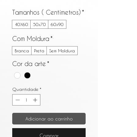
Tamanhos ( Centímetros)
*
40X60
50x70
60x90
Com Moldura
*
Branca
Preta
Sem Moldura
Cor da arte
*
Quantidade
*
Adicionar ao carrinho
Comprar