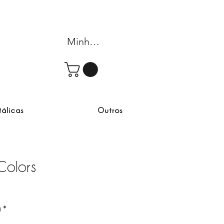
Minha conta
tálicas
Outros
Colors
omocional
)
*