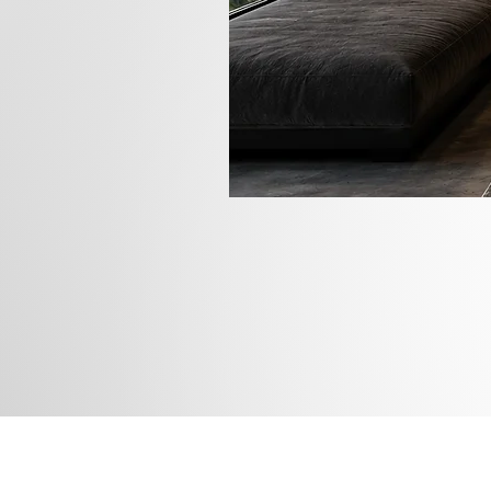
Rua das
Instagram
Blog
Facebook
Loja
Pinterest
Membros