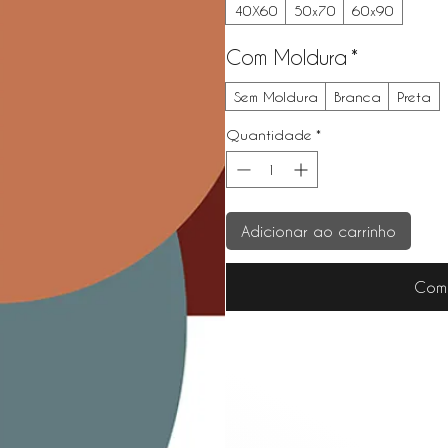
40X60
50x70
60x90
Com Moldura
*
Sem Moldura
Branca
Preta
Quantidade
*
Adicionar ao carrinho
Com