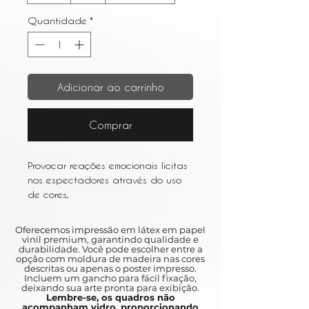
Quantidade
*
Adicionar ao carrinho
Comprar
Provocar reações emocionais lícitas
nos espectadores através do uso
de cores,
linhas e formas que não refletem
necessariamente quaisquer objetos
Oferecemos impressão em látex em papel
específicos da realidade.
vinil premium, garantindo qualidade e
durabilidade. Você pode escolher entre a
opção com moldura de madeira nas cores
To provoke licit emotional reactions
descritas ou apenas o poster impresso.
Incluem um gancho para fácil fixação,
in viewers through the use of colors,
deixando sua arte pronta para exibição.
ines and shapes that do not
Lembre-se, os quadros não
acompanham vidro, proporcionando