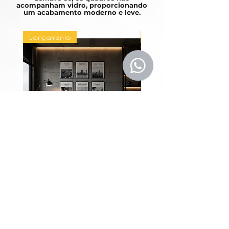
acompanham vidro, proporcionando
um acabamento moderno e leve.
Lançamento
Lançamento
Coleção Grandes
Quadros Entre Horiz
Metrópoles
Preço
R$ 1.980,00