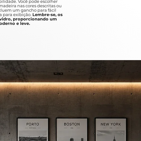
ilidade. Você pode escolher
adeira nas cores descritas ou
ncluem um gancho para fácil
a para exibição.
Lembre-se, os
idro, proporcionando um
derno e leve.