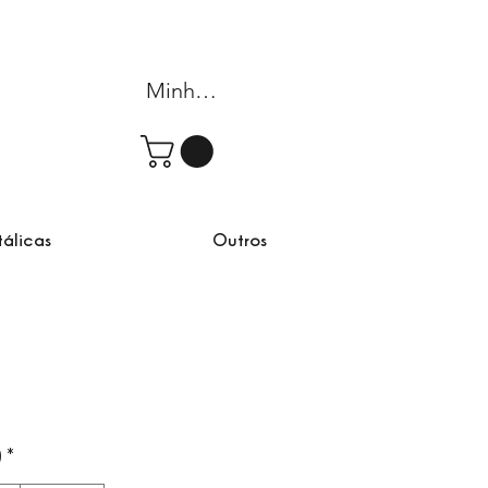
Minha conta
tálicas
Outros
omocional
)
*