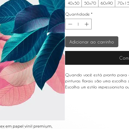
40x50
50x70
60x90
70x1
Quantidade
*
Adicionar ao carrinho
Com
Quando você está pronto para a
pinturas florais são uma escolha
Escolha um estilo impressionista
aparência leve e arejada.
When you are ready to upgrade yo
a wise choice.
Choose an impressionist style or w
appearance
ex em papel vinil premium,