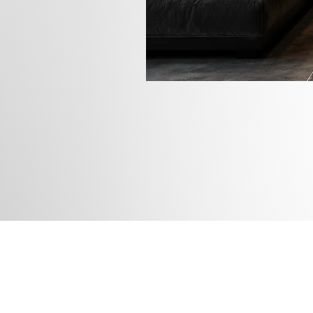
Rua das
Instagram
Blog
Facebook
Loja
Pinterest
Membros