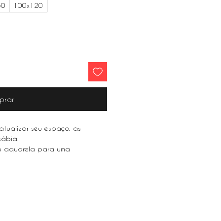
50
100x120
prar
tualizar seu espaço, as
 sábia.
 ou aquarela para uma
ur space, floral paintings are
atercolor for a light and airy