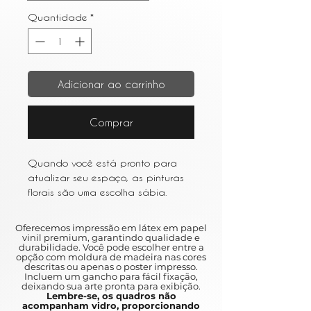
Quantidade
*
Adicionar ao carrinho
Comprar
Quando você está pronto para
atualizar seu espaço, as pinturas
florais são uma escolha sábia.
Escolha um estilo impressionista ou
aquarela para uma aparência
Oferecemos impressão em látex em papel
leve e arejada.
vinil premium, garantindo qualidade e
durabilidade. Você pode escolher entre a
When you are ready to upgrade
opção com moldura de madeira nas cores
your space, floral paintings are a
descritas ou apenas o poster impresso.
Incluem um gancho para fácil fixação,
wise choice.
deixando sua arte pronta para exibição.
Choose an impressionist style or
Lembre-se, os quadros não
acompanham vidro, proporcionando
watercolor for a light and airy