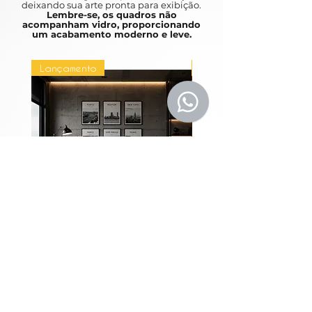
deixando sua arte pronta para exibição.
Lembre-se, os quadros não
acompanham vidro, proporcionando
um acabamento moderno e leve.
Lançamento
Lançamento
Coleção Grandes
Quadros Entre Horiz
Metrópoles
Preço
R$ 1.980,00