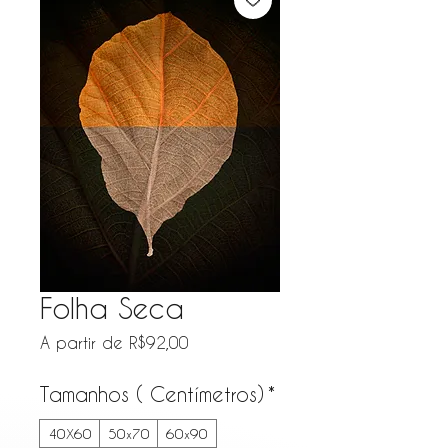
Folha Seca
Preço promocional
A partir de
R$92,00
Tamanhos ( Centímetros)
*
40X60
50x70
60x90