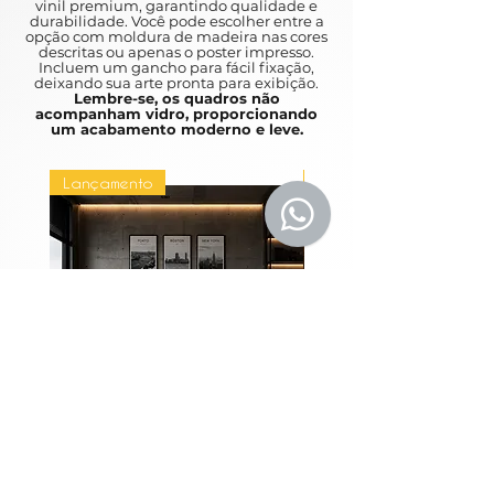
leve e arejada.
vinil premium, garantindo qualidade e
durabilidade. Você pode escolher entre a
When you are ready to upgrade
opção com moldura de madeira nas cores
your space, floral paintings are a
descritas ou apenas o poster impresso.
Incluem um gancho para fácil fixação,
wise choice.
deixando sua arte pronta para exibição.
Choose an impressionist style or
Lembre-se, os quadros não
acompanham vidro, proporcionando
watercolor for a light and airy
um acabamento moderno e leve.
appearance
Lançamento
Lançamento
Coleção Grandes
Quadros Entre Horiz
Metrópoles