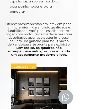
Espelho organico sem moldura,
acompanha suporte para
pendurar.
Espelho de 4mm
Mede 130x50cm aproximado.
Oferecemos impressão em látex em papel
vinil premium, garantindo qualidade e
durabilidade. Você pode escolher entre a
30 dias úteis para encomenda.
opção com moldura de madeira nas cores
descritas ou apenas o poster impresso.
Incluem um gancho para fácil fixação,
deixando sua arte pronta para exibição.
Lembre-se, os quadros não
acompanham vidro, proporcionando
um acabamento moderno e leve.
Lançamento
Lançamento