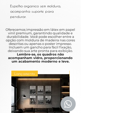
Espelho organico sem moldura,
acompanha suporte para
pendurar.
Espelho de 4mm
Mede 100x60cm aproximado.
Oferecemos impressão em látex em papel
vinil premium, garantindo qualidade e
durabilidade. Você pode escolher entre a
30 dias úteis para encomenda.
opção com moldura de madeira nas cores
descritas ou apenas o poster impresso.
Incluem um gancho para fácil fixação,
deixando sua arte pronta para exibição.
Lembre-se, os quadros não
acompanham vidro, proporcionando
um acabamento moderno e leve.
Lançamento
Lançamento