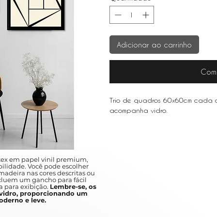
Adicionar ao carrinho
Com
Trio de quadros 60x60cm cada c
acompanha vidro.
ex em papel vinil premium,
ilidade. Você pode escolher
adeira nas cores descritas ou
ncluem um gancho para fácil
a para exibição.
Lembre-se, os
idro, proporcionando um
derno e leve.