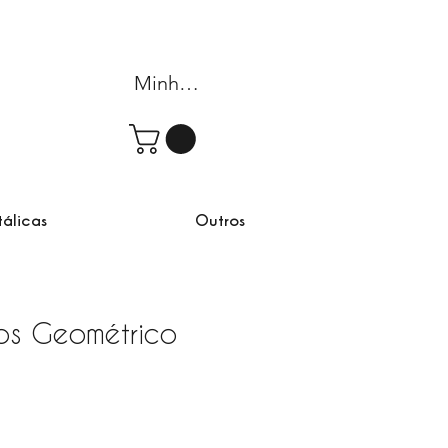
Minha conta
tálicas
Outros
s Geométrico