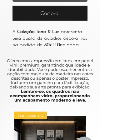
Comprar
A
Coleção Terra & Luz
apresenta
uma dupla de quadros decorativos
na medida de
80x110cm
cada.
Com impressão em vinil adesivo de
alta qualidade, garantindo
Oferecemos impressão em látex em papel
durabilidade e cores vibrantes que
vinil premium, garantindo qualidade e
durabilidade. Você pode escolher entre a
não desbotam. Além disso, a fácil
opção com moldura de madeira nas cores
limpeza proporciona praticidade
descritas ou apenas o poster impresso.
Incluem um gancho para fácil fixação,
na hora de manter os quadros
deixando sua arte pronta para exibição.
sempre impecáveis. Com moldura
Lembre-se, os quadros não
acompanham vidro, proporcionando
amadeirada, os quadros da
um acabamento moderno e leve.
Coleção Terra & Luz oferecem um
toque de elegância e charme para
Lançamento
Lançamento
qualquer ambiente, perfeitos para
quem busca uma decoração
refinada e moderna. Por fim, é
importante ressaltar que a moldura