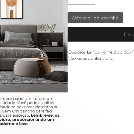
Adicionar ao carrinho
Com
Quadros Linhas na medida 50x7
Não acompanha vidro.
ex em papel vinil premium,
ilidade. Você pode escolher
adeira nas cores descritas ou
ncluem um gancho para fácil
a para exibição.
Lembre-se, os
idro, proporcionando um
derno e leve.