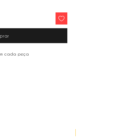
prar
0cm cada peça
Lançamento