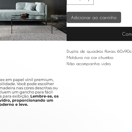
Adicionar ao carrinho
Com
Dupla de quadros florais 60x9
Moldura na cor chumbo.
Não acompanha vidro.
ex em papel vinil premium,
ilidade. Você pode escolher
adeira nas cores descritas ou
ncluem um gancho para fácil
a para exibição.
Lembre-se, os
idro, proporcionando um
derno e leve.