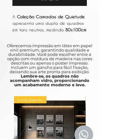
A
Coleção Camadas de Quietude
apresenta uma dupla de quadros
em tons neutros, medindo
80x100cm
cada e impressos em vinil adesivo
de alta qualidade. Os quadros
Oferecemos impressão em látex em papel
são duráveis e não desbotam, além
vinil premium, garantindo qualidade e
durabilidade. Você pode escolher entre a
de serem de fácil limpeza,
opção com moldura de madeira nas cores
garantindo a beleza das imagens
descritas ou apenas o poster impresso.
Incluem um gancho para fácil fixação,
por muito tempo. Com moldura
deixando sua arte pronta para exibição.
amadeirada, os quadros possuem
Lembre-se, os quadros não
acompanham vidro, proporcionando
um toque de elegância e
um acabamento moderno e leve.
sofisticação, sem a necessidade de
vidro, facilitando a manutenção e
Lançamento
Lançamento
evitando reflexos indesejados. Ideal
para trazer tranquilidade e
harmonia para qualquer ambiente.