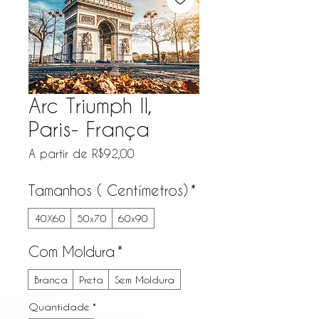
Arc Triumph II,
Paris- França
Preço promocional
A partir de
R$92,00
Tamanhos ( Centímetros)
*
40X60
50x70
60x90
Com Moldura
*
Branca
Preta
Sem Moldura
Quantidade
*