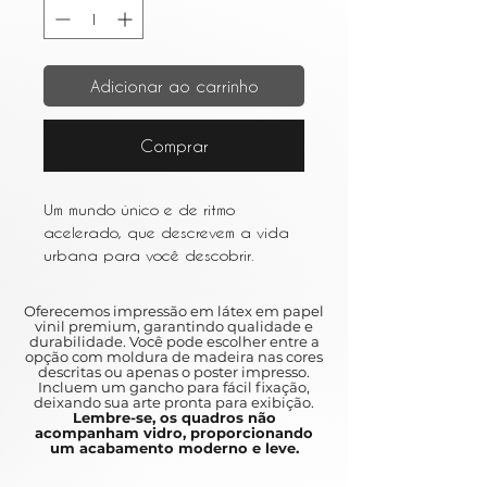
Adicionar ao carrinho
Comprar
Um mundo único e de ritmo
acelerado, que descrevem a vida
urbana para você descobrir.
Entre os resumos e as várias obras
de arte que retratam a vida em
Oferecemos impressão em látex em papel
metrópoles movimentadas como
vinil premium, garantindo qualidade e
durabilidade. Você pode escolher entre a
Nova York e São Paulo, a arte
opção com moldura de madeira nas cores
urbana é um ótimo complemento
descritas ou apenas o poster impresso.
Incluem um gancho para fácil fixação,
para qualquer casa.
deixando sua arte pronta para exibição.
Lembre-se, os quadros não
acompanham vidro, proporcionando
A unique and fast pace, which can
um acabamento moderno e leve.
be an urban life for you to discover.
Between the abstracts and the