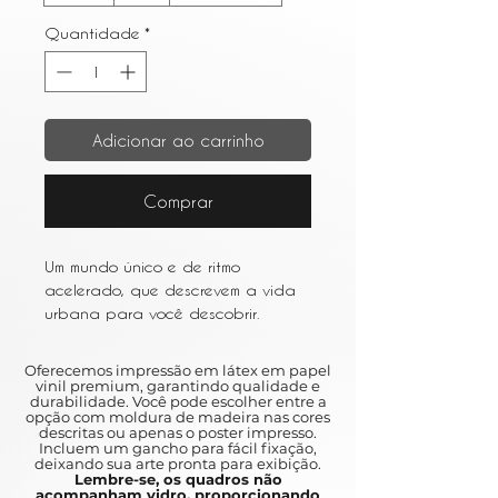
Quantidade
*
Adicionar ao carrinho
Comprar
Um mundo único e de ritmo
acelerado, que descrevem a vida
urbana para você descobrir.
Entre os resumos e as várias obras
de arte que retratam a vida em
Oferecemos impressão em látex em papel
metrópoles movimentadas como
vinil premium, garantindo qualidade e
durabilidade. Você pode escolher entre a
Nova York e São Paulo, a arte
opção com moldura de madeira nas cores
urbana é um ótimo complemento
descritas ou apenas o poster impresso.
Incluem um gancho para fácil fixação,
para qualquer casa.
deixando sua arte pronta para exibição.
Lembre-se, os quadros não
acompanham vidro, proporcionando