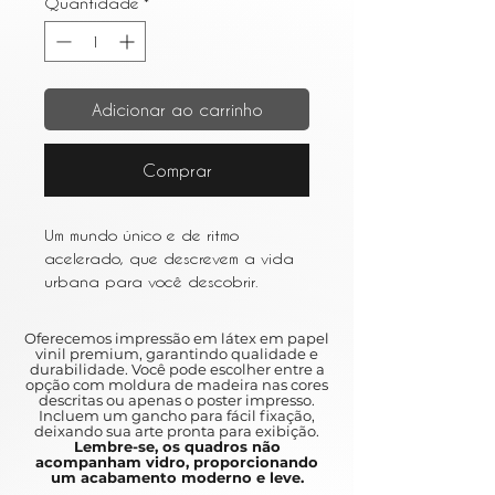
Quantidade
*
Adicionar ao carrinho
Comprar
Um mundo único e de ritmo
acelerado, que descrevem a vida
urbana para você descobrir.
Entre os resumos e as várias obras
de arte que retratam a vida em
Oferecemos impressão em látex em papel
metrópoles movimentadas como
vinil premium, garantindo qualidade e
durabilidade. Você pode escolher entre a
Nova York e São Paulo, a arte
opção com moldura de madeira nas cores
urbana é um ótimo complemento
descritas ou apenas o poster impresso.
Incluem um gancho para fácil fixação,
para qualquer casa.
deixando sua arte pronta para exibição.
Lembre-se, os quadros não
acompanham vidro, proporcionando
A unique and fast pace, which can
um acabamento moderno e leve.
be an urban life for you to discover.