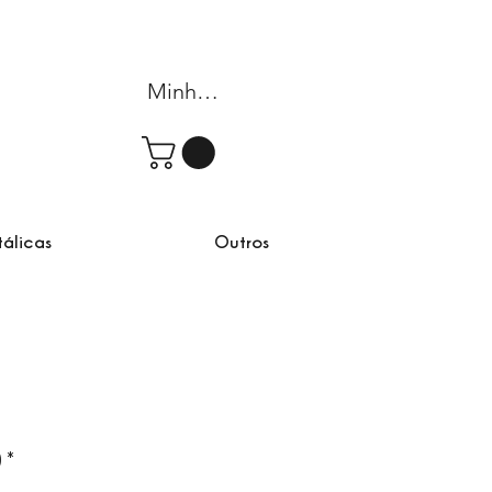
Minha conta
tálicas
Outros
omocional
)
*