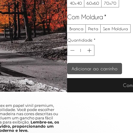
40x40
60x60
70x70
Com Moldura
*
Branca
Preta
Sem Moldura
Quantidade
*
Adicionar ao carrinho
Com
ex em papel vinil premium,
ilidade. Você pode escolher
adeira nas cores descritas ou
ncluem um gancho para fácil
a para exibição.
Lembre-se, os
idro, proporcionando um
derno e leve.