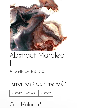
Abstract Marbled
II
Preço promocional
A partir de
R$60,00
Tamanhos ( Centímetros)
*
40X40
60X60
70X70
Com Moldura
*