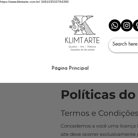
https://www.klimtarte.com.br/
349103533764390
Página Principal
Políticas do
Termos e Condiçõe
Concedemos a você uma licença lim
site deve ocorrer exclusivamente 