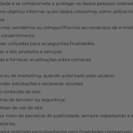
cidade e se compromete a proteger os dados pessoais coletado
mo objetivo informar quais dados coletamos, como utilizamos
os.
mos, vendemos ou compartilhamos seu endereço de e-mail o
u consentimento.
r utilizadas para as seguintes finalidades:
r o site, produtos e serviços;
gas e fornecer atualizações sobre compras;
is ou de marketing, quando autorizado pelo usuário;
nder solicitações e esclarecer dúvidas;
o conteúdo do site;
emas de servidor ou segurança;
lises de uso do site;
por meio de parceiros de publicidade, sempre respeitando a l
atórias.
será realizado exclusivamente para finalidades compatívei