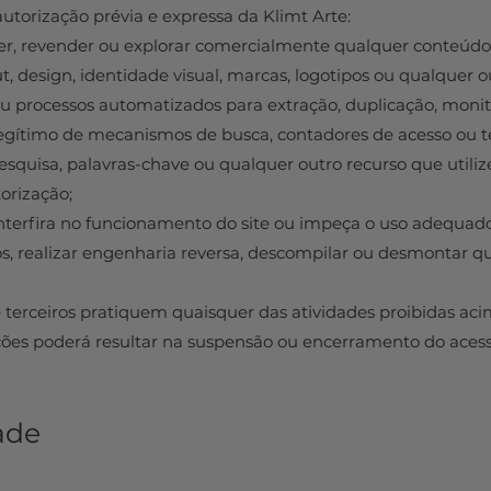
utorização prévia e expressa da Klimt Arte:
der, revender ou explorar comercialmente qualquer conteúdo
ut, design, identidade visual, marcas, logotipos ou qualquer o
ou processos automatizados para extração, duplicação, mon
legítimo de mecanismos de busca, contadores de acesso ou 
quisa, palavras-chave ou qualquer outro recurso que utiliz
orização;
interfira no funcionamento do site ou impeça o uso adequado
dos, realizar engenharia reversa, descompilar ou desmontar q
e terceiros pratiquem quaisquer das atividades proibidas aci
es poderá resultar na suspensão ou encerramento do acesso 
ade