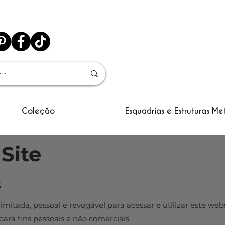
Coleção
Esquadrias e Estruturas Me
 Site
s
itada, pessoal e revogável para acessar e utilizar este web
para fins pessoais e não comerciais.