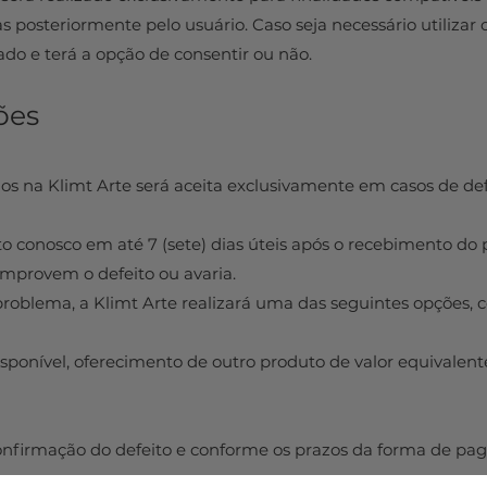
posteriormente pelo usuário. Caso seja necessário utilizar o
ado e terá a opção de consentir ou não.
ões
os na Klimt Arte será aceita exclusivamente em casos de def
o conosco em até 7 (sete) dias úteis após o recebimento do 
omprovem o defeito ou avaria.
problema, a Klimt Arte realizará uma das seguintes opções, 
sponível, oferecimento de outro produto de valor equivalent
confirmação do defeito e conforme os prazos da forma de pag