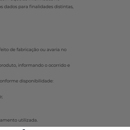
s dados para finalidades distintas,
eito de fabricação ou avaria no
produto, informando o ocorrido e
conforme disponibilidade:
e;
amento utilizada.