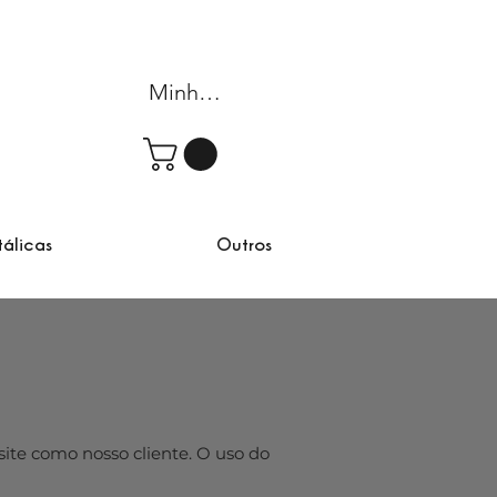
Minha conta
tálicas
Outros
site como nosso cliente. O uso do