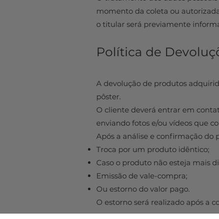
momento da coleta ou autorizadas 
o titular será previamente inform
Política de Devoluç
A devolução de produtos adquirid
pôster.
O cliente deverá entrar em contat
enviando fotos e/ou vídeos que c
Após a análise e confirmação do 
Troca por um produto idêntico;
Caso o produto não esteja mais di
Emissão de vale-compra;
Ou estorno do valor pago.
O estorno será realizado após a 