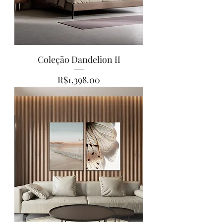
Coleção Dandelion II
Price
R$1,398.00