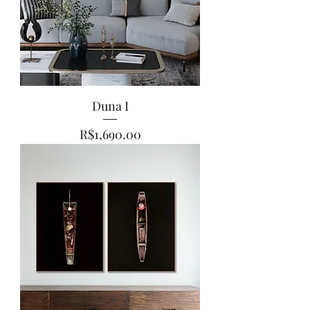
Duna I
Price
R$1,690.00