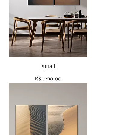
Duna II
Price
R$1,290.00