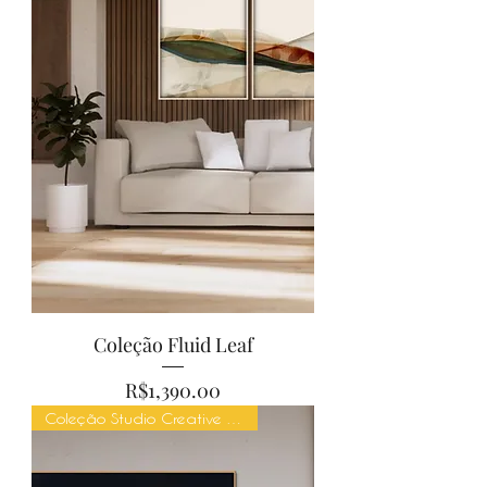
Coleção Fluid Leaf
Price
R$1,390.00
Coleção Studio Creative Mind