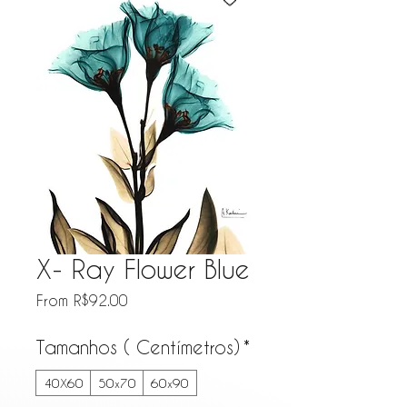
X- Ray Flower Blue
Sale Price
From
R$92.00
Tamanhos ( Centímetros)
*
40X60
50x70
60x90