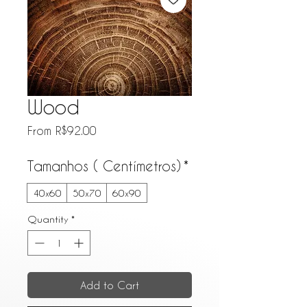
Wood
Sale Price
From
R$92.00
Tamanhos ( Centímetros)
*
40x60
50x70
60x90
Quantity
*
Add to Cart