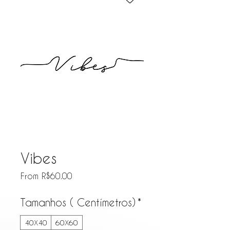
Vibes
Sale
From
R$60.00
Price
Tamanhos ( Centímetros)
*
40X40
60X60