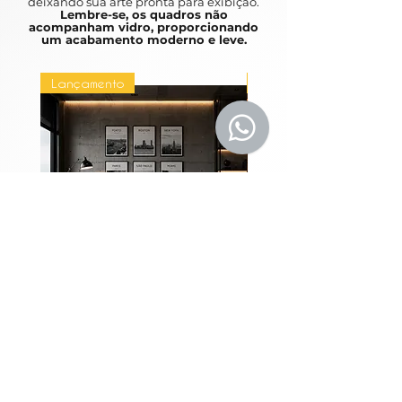
deixando sua arte pronta para exibição.
Lembre-se, os quadros não
acompanham vidro, proporcionando
um acabamento moderno e leve.
Lançamento
Lançamento
Coleção Grandes
Quadros Entre Horiz
Metrópoles
Price
R$1,980.00