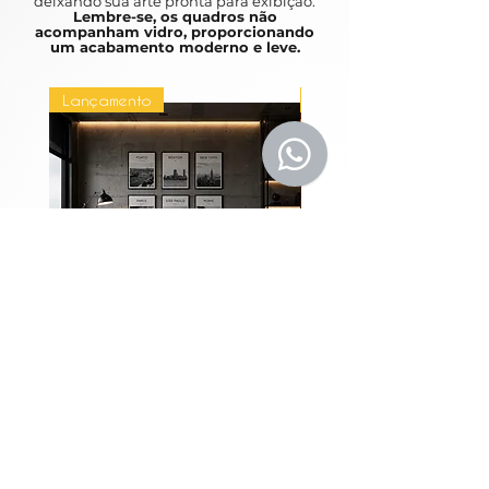
deixando sua arte pronta para exibição.
Lembre-se, os quadros não
acompanham vidro, proporcionando
um acabamento moderno e leve.
Lançamento
Lançamento
Coleção Grandes
Quadros Entre Horiz
Metrópoles
Price
R$1,980.00