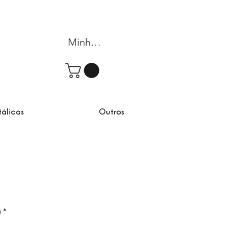
Minha conta
tálicas
Outros
)
*