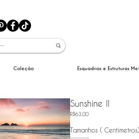
Coleção
Esquadrias e Estruturas Me
Sunshine II
Price
R$63.00
Tamanhos ( Centímetros