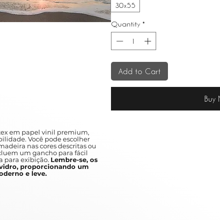
30x55
Quantity
*
Add to Cart
Buy
ex em papel vinil premium,
ilidade. Você pode escolher
adeira nas cores descritas ou
ncluem um gancho para fácil
a para exibição.
Lembre-se, os
idro, proporcionando um
derno e leve.