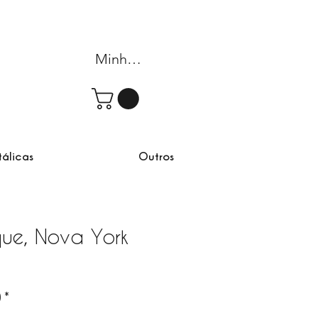
Minha conta
tálicas
Outros
ue, Nova York
)
*