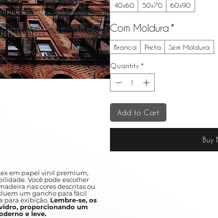
40x60
50x70
60x90
Com Moldura
*
Branca
Preta
Sem Moldura
Quantity
*
Add to Cart
Buy
ex em papel vinil premium,
ilidade. Você pode escolher
adeira nas cores descritas ou
ncluem um gancho para fácil
a para exibição.
Lembre-se, os
idro, proporcionando um
derno e leve.