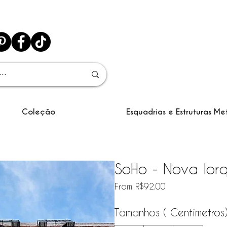
Coleção
Esquadrias e Estruturas Me
SoHo - Nova Iorq
Sale Price
From
R$92.00
Tamanhos ( Centímetros