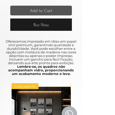
Add to Cart
Buy Now
Oferecemos impressão em látex em papel
vinil premium, garantindo qualidade e
durabilidade. Você pode escolher entre a
opção com moldura de madeira nas cores
descritas ou apenas o poster impresso.
Incluem um gancho para fácil fixação,
deixando sua arte pronta para exibição.
Lembre-se, os quadros não
acompanham vidro, proporcionando
um acabamento moderno e leve.
Lançamento
Lançamento