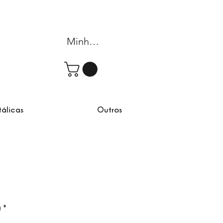
Minha conta
tálicas
Outros
)
*