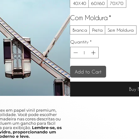
40X40
60X60
70X70
Com Moldura
*
Branca
Preta
Sem Moldura
Quantity
*
Add to Cart
Buy
ex em papel vinil premium,
ilidade. Você pode escolher
adeira nas cores descritas ou
ncluem um gancho para fácil
a para exibição.
Lembre-se, os
idro, proporcionando um
derno e leve.