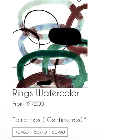
Rings Watercolor
Sale Price
From
R$92.00
Tamanhos ( Centímetros)
*
40X60
50x70
60x90