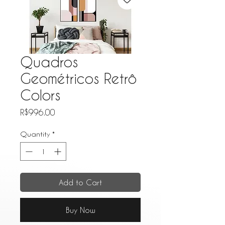
Quadros
Geométricos Retrô
Colors
Price
R$996.00
Quantity
*
Add to Cart
Buy Now