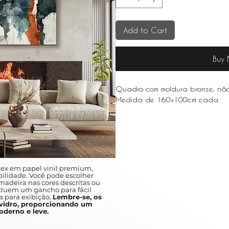
Add to Cart
Buy
Quadro com moldura bronze, nã
Medida de 160x100cm cada
ex em papel vinil premium,
ilidade. Você pode escolher
adeira nas cores descritas ou
ncluem um gancho para fácil
a para exibição.
Lembre-se, os
idro, proporcionando um
derno e leve.