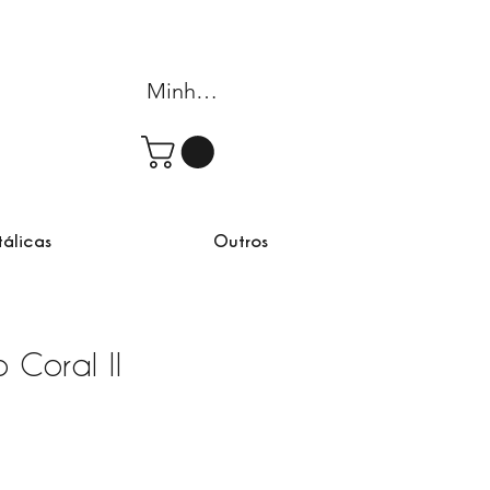
Minha conta
tálicas
Outros
Coral II