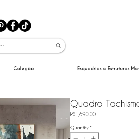
Coleção
Esquadrias e Estruturas Me
Quadro Tachismo 
Price
R$1,690.00
Quantity
*