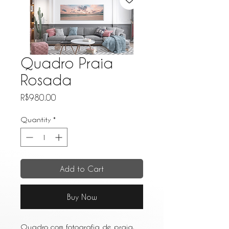
Quadro Praia
Rosada
Price
R$980.00
Quantity
*
Add to Cart
Buy Now
Quadro com fotografia de praia,