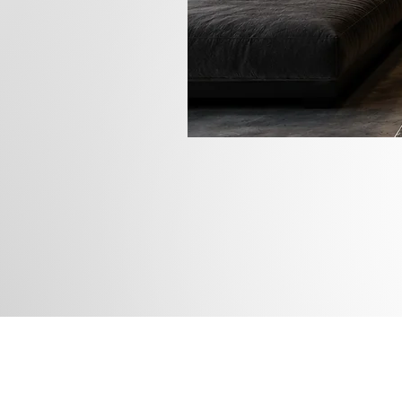
Rua das
Instagram
Blog
Facebook
Loja
Pinterest
Membros