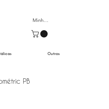
Minha conta
tálicas
Outros
métric PB