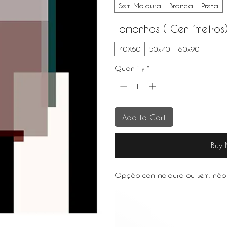
Sem Moldura
Branca
Preta
Tamanhos ( Centímetros
40X60
50x70
60x90
Quantity
*
Add to Cart
Buy
Opção com moldura ou sem, não