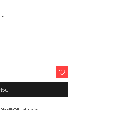
)
*
 Now
 acompanha vidro.