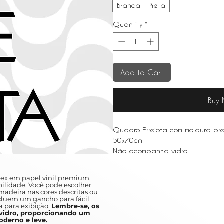
Branca
Preta
Quantity
*
Add to Cart
Buy
Quadro Errejota com moldura pr
50x70cm
Não acompanha vidro.
ex em papel vinil premium,
ilidade. Você pode escolher
adeira nas cores descritas ou
ncluem um gancho para fácil
a para exibição.
Lembre-se, os
idro, proporcionando um
derno e leve.