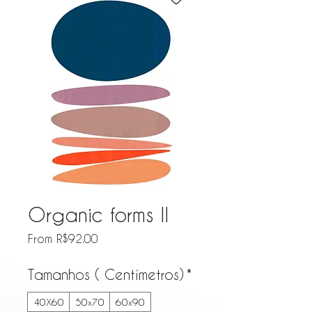
Organic forms II
Sale Price
From
R$92.00
Tamanhos ( Centímetros)
*
40X60
50x70
60x90