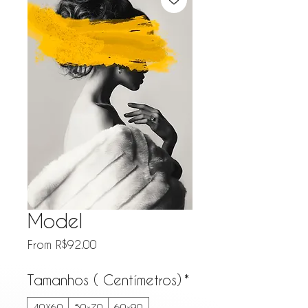
Model
Sale Price
From
R$92.00
Tamanhos ( Centímetros)
*
40X60
50x70
60x90