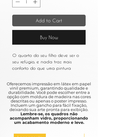
Add to Cart
Buy Now
O quarto do seu filho deve ser o
seu refúgio, e nada traz mais
conforto do que uma pintura
cuidadosamente escolhida. A peça
perfeita irá capturar a atenção do
Oferecemos impressão em látex em papel
seu filho, estimular a sua
vinil premium, garantindo qualidade e
durabilidade. Você pode escolher entre a
imaginação e dar-lhes uma
opção com moldura de madeira nas cores
calorosa sensação de
descritas ou apenas o poster impresso.
Incluem um gancho para fácil fixação,
familiaridade.
deixando sua arte pronta para exibição.
Lembre-se, os quadros não
acompanham vidro, proporcionando
Your child's bedroom should be your
um acabamento moderno e leve.
refuge, and nothing brings more
comfort than a carefully chosen