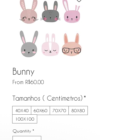
Bunny
Sale Price
From
R$60.00
Tamanhos ( Centímetros)
*
40X40
60X60
70X70
80X80
100X100
Quantity
*