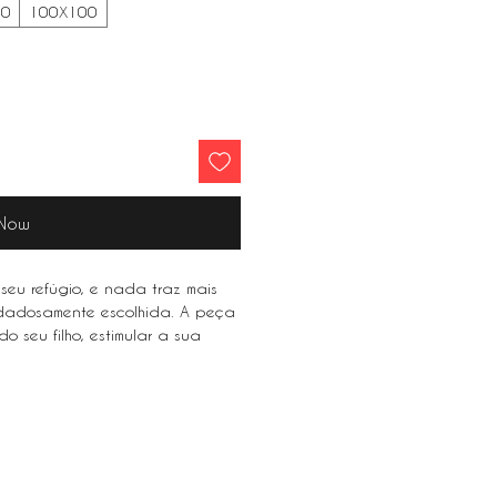
80
100X100
 Now
seu refúgio, e nada traz mais
idadosamente escolhida. A peça
o seu filho, estimular a sua
osa sensação de familiaridade.
our refuge, and nothing brings
sen painting. The perfect piece
n, stimulate your imagination and
rity.