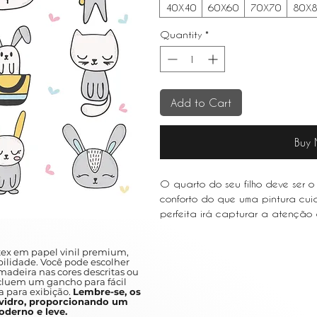
40X40
60X60
70X70
80X
Quantity
*
Add to Cart
Buy
O quarto do seu filho deve ser o 
conforto do que uma pintura cu
perfeita irá capturar a atenção d
imaginação e dar-lhes uma calor
ex em papel vinil premium,
Your child's bedroom should be y
ilidade. Você pode escolher
adeira nas cores descritas ou
more comfort than a carefully cho
ncluem um gancho para fácil
will capture your child's attentio
a para exibição.
Lembre-se, os
idro, proporcionando um
give them a warm feeling of familia
derno e leve.