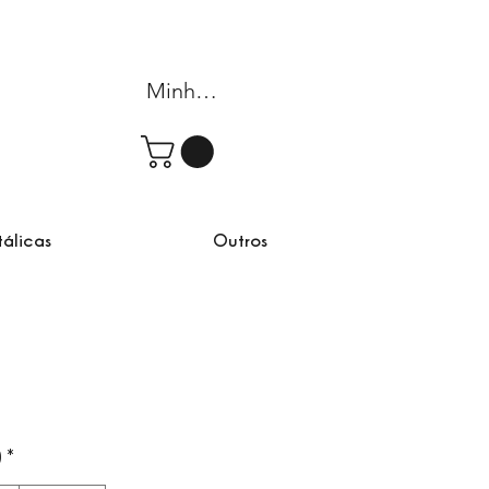
Minha conta
tálicas
Outros
)
*