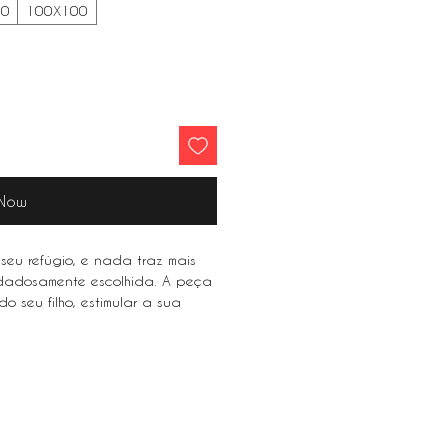
80
100X100
 Now
seu refúgio, e nada traz mais
idadosamente escolhida. A peça
o seu filho, estimular a sua
osa sensação de familiaridade.
our refuge, and nothing brings
sen painting. The perfect piece
n, stimulate your imagination and
rity.