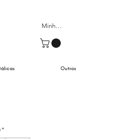
Minha conta
tálicas
Outros
)
*