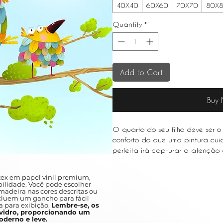
40X40
60X60
70X70
80X
Quantity
*
Add to Cart
Buy
O quarto do seu filho deve ser o 
conforto do que uma pintura cu
perfeita irá capturar a atenção d
imaginação e dar-lhes uma calor
ex em papel vinil premium,
Your child's bedroom should be y
ilidade. Você pode escolher
adeira nas cores descritas ou
more comfort than a carefully cho
ncluem um gancho para fácil
will capture your child's attentio
a para exibição.
Lembre-se, os
idro, proporcionando um
give them a warm feeling of familia
derno e leve.