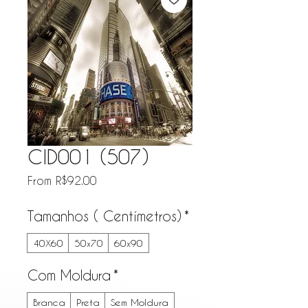
CID001 (507)
Sale Price
From
R$92.00
Tamanhos ( Centímetros)
*
40X60
50x70
60x90
Com Moldura
*
Branca
Preta
Sem Moldura