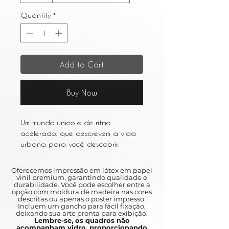
Quantity
*
Add to Cart
Buy Now
Um mundo único e de ritmo
acelerado, que descrevem a vida
urbana para você descobrir.
Entre os resumos e as várias obras
de arte que retratam a vida em
Oferecemos impressão em látex em papel
metrópoles movimentadas como
vinil premium, garantindo qualidade e
durabilidade. Você pode escolher entre a
Nova York e São Paulo, a arte
opção com moldura de madeira nas cores
urbana é um ótimo complemento
descritas ou apenas o poster impresso.
Incluem um gancho para fácil fixação,
para qualquer casa.
deixando sua arte pronta para exibição.
Lembre-se, os quadros não
acompanham vidro, proporcionando