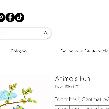
Coleção
Esquadrias e Estruturas Me
Animals Fun
Sale
From
R$60.00
Price
Tamanhos ( Centímetros
40X40
60X60
70X70
80X