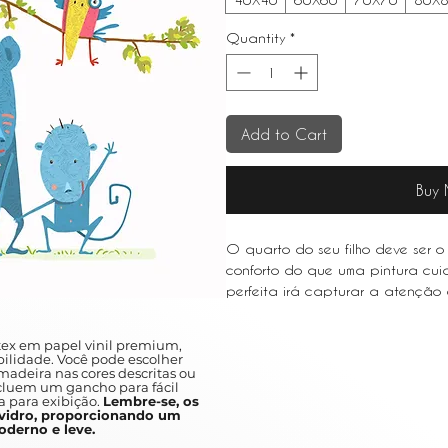
Quantity
*
Add to Cart
Buy
O quarto do seu filho deve ser o 
conforto do que uma pintura cu
perfeita irá capturar a atenção d
imaginação e dar-lhes uma calor
ex em papel vinil premium,
Your child's bedroom should be y
ilidade. Você pode escolher
adeira nas cores descritas ou
more comfort than a carefully cho
ncluem um gancho para fácil
will capture your child's attentio
a para exibição.
Lembre-se, os
idro, proporcionando um
give them a warm feeling of familia
derno e leve.