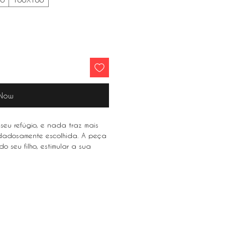
 Now
seu refúgio, e nada traz mais
idadosamente escolhida. A peça
o seu filho, estimular a sua
osa sensação de familiaridade.
our refuge, and nothing brings
sen painting. The perfect piece
n, stimulate your imagination and
rity.