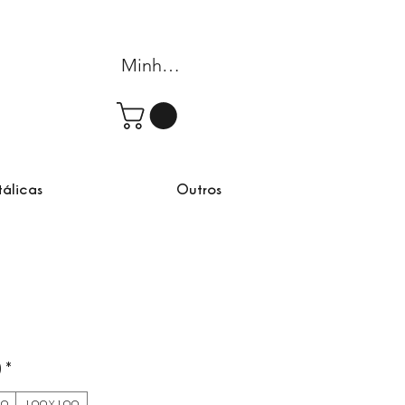
Minha conta
tálicas
Outros
)
*
80
100X100